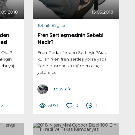
5.05.2018
15.05.2018
Teknik Bilgiler
eden
Fren Sertleşmesinin Sebebi
esi
Nedir?
 Olur?
Fren Pedalı Neden Sertleşir ?Araç
klığını
kullanırken fren sertleşiyorsa yada
briyaj...
frene basmanıza rağmen araç
yeterince...
mustafa
2
3071
0
1