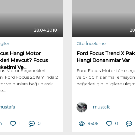
28.04.2018
28
giler
Oto İnceleme
cus Hangi Motor
Ford Focus Trend X Pak
leri Mevcut? Focus
Hangi Donanımlar Var
ketimi Ve...
us Motor Seçenekleri
Ford Focus Motor tüm seçe
ni Ford Focus 2018 Yılında 2
ve 0-100 hızlanma emisyon
tor ve bunlara bağlı olarak
değerleri gibi bilgilere ulaşma
...
ustafa
mustafa
4
1
0
9606
0