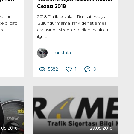
Cezası 2018
ya mı
2018 Trafik cezaları: Ruhsatı Araçta
eldi çattı
BulundurmamaTrafik denetlemesi
i...
esnasında sizden istenilen evrakları
ilgili...
mustafa
0
5682
1
0
.05.2018
29.05.2018