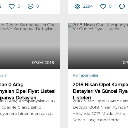
2
0
0
2294
0
07.04.2018
07
alar
Kampanyalar
san 0 Araç
2018 Nisan Opel Kampa
aları Opel Fiyat Listesi
Detayları Ve Güncel Fiya
anya Detayları
Listeleri
an 0 Araç Kampanyaları2018
2018 Nisan Opel 0 Araç Ka
itibari ile 0 araç sahibi
Detayları2018 Nisan Ayında
eyenlere birbirinden cazip...
Ailesinde 2017 Model Astra
SedanHariç modellerde...