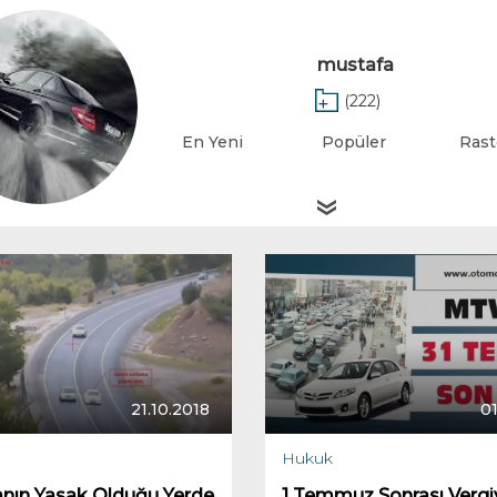
mustafa
(222)
En Yeni
Popüler
Rast
21.10.2018
01
Hukuk
nın Yasak Olduğu Yerde
1 Temmuz Sonrası Vergi