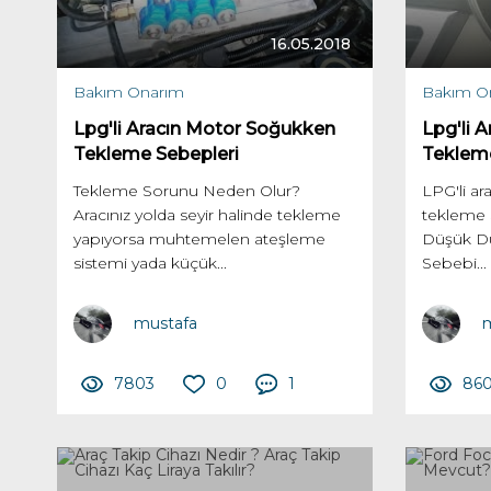
16.05.2018
Bakım Onarım
Bakım O
Lpg'li Aracın Motor Soğukken
Lpg'li 
Tekleme Sebepleri
Teklem
Tekleme Sorunu Neden Olur?
LPG'li a
Aracınız yolda seyir halinde tekleme
tekleme 
yapıyorsa muhtemelen ateşleme
Düşük Dü
sistemi yada küçük...
Sebebi...
mustafa
m
7803
0
1
86