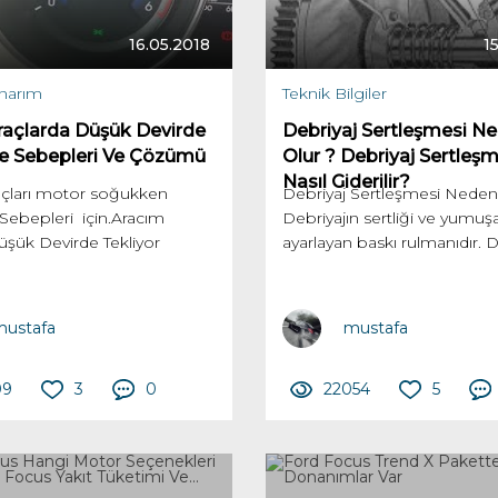
16.05.2018
1
narım
Teknik Bilgiler
Araçlarda Düşük Devirde
Debriyaj Sertleşmesi N
e Sebepleri Ve Çözümü
Olur ? Debriyaj Sertleşm
Nasıl Giderilir?
raçları motor soğukken
Debriyaj Sertleşmesi Neden
Sebepleri için.Aracım
Debriyajın sertliği ve yumuşa
şük Devirde Tekliyor
ayarlayan baskı rulmanıdır. De
ustafa
mustafa
09
3
0
22054
5