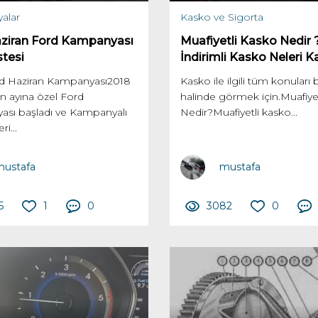
alar
Kasko ve Sigorta
ziran Ford Kampanyası
Muafiyetli Kasko Nedir 
stesi
İndirimli Kasko Neleri 
d Haziran Kampanyası2018
Kasko ile ilgili tüm konuları b
ran ayına özel Ford
halinde görmek için.Muafiye
sı başladı ve Kampanyalı
Nedir?Muafiyetli kasko...
ri...
ustafa
mustafa
5
1
0
3082
0