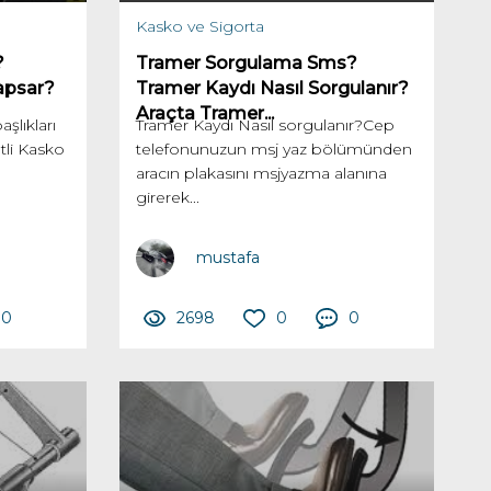
Kasko ve Sigorta
?
Tramer Sorgulama Sms?
Kapsar?
Tramer Kaydı Nasıl Sorgulanır?
Araçta Tramer...
aşlıkları
Tramer Kaydı Nasıl sorgulanır?Cep
tli Kasko
telefonunuzun msj yaz bölümünden
aracın plakasını msjyazma alanına
girerek...
mustafa
0
2698
0
0