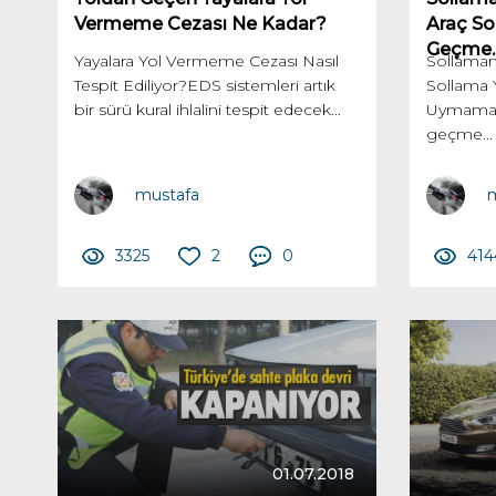
Vermeme Cezası Ne Kadar?
Araç So
Geçme..
Yayalara Yol Vermeme Cezası Nasıl
Sollaman
Tespit Ediliyor?EDS sistemleri artık
Sollama 
bir sürü kural ihlalini tespit edecek...
Uymamak
geçme...
mustafa
m
3325
2
0
414
01.07.2018