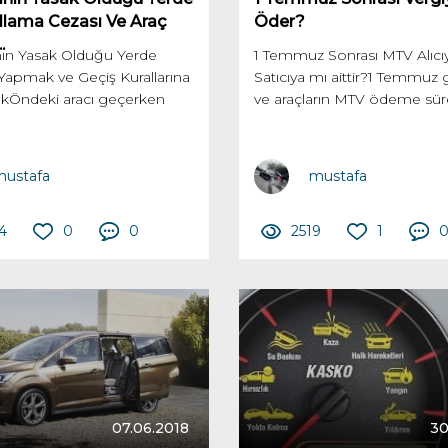
llama Cezası Ve Araç
Öder?
.
ın Yasak Olduğu Yerde
1 Temmuz Sonrası MTV Alıcı
Yapmak ve Geçiş Kurallarına
Satıcıya mı aittir?1 Temmuz g
Öndeki aracı geçerken
ve araçların MTV ödeme sürec
ustafa
mustafa
4
0
0
2519
1
07.06.2018
30