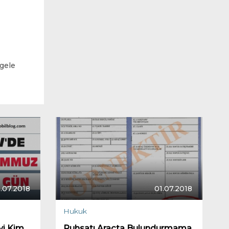
Yakıt Sistemleri
gele
.07.2018
01.07.2018
Hukuk
yi Kim
Ruhsatı Araçta Bulundurmama