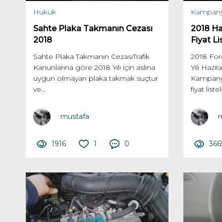
Hukuk
Kampany
Sahte Plaka Takmanın Cezası
2018 Ha
2018
Fiyat Li
Sahte Plaka Takmanın CezasıTrafik
2018 For
Kanunlarına göre 2018 Yılı için aslına
Yılı Hazi
uygun olmayan plaka takmak suçtur
Kampanya
ve...
fiyat listele
mustafa
m
1916
1
0
366