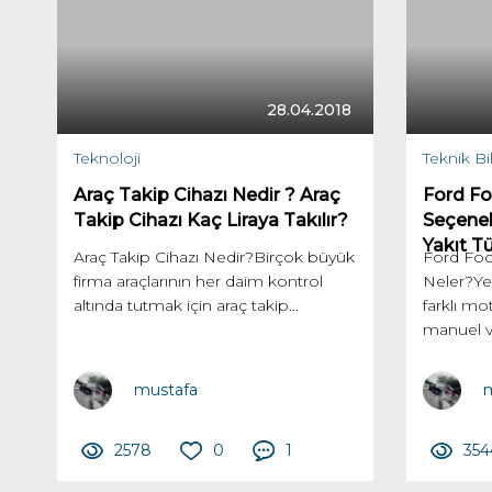
28.04.2018
Teknoloji
Teknik Bil
Araç Takip Cihazı Nedir ? Araç
Ford Fo
Takip Cihazı Kaç Liraya Takılır?
Seçenek
Yakıt Tü
Araç Takip Cihazı Nedir?Birçok büyük
Ford Foc
firma araçlarının her daim kontrol
Neler?Ye
altında tutmak için araç takip...
farklı mo
manuel ve
mustafa
m
2578
0
1
354