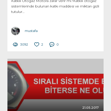
Katkılı Otogaz Motora zarar verir mi?Katkılı otogaz
sistemlerinde bulunan katkı maddesi ve miktarı gizli
tutulur...
mustafa
3092
2
0
21.05.2017