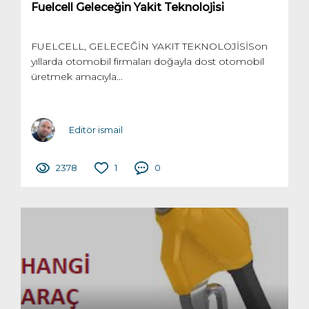
Fuelcell Geleceği̇n Yakit Teknoloji̇si̇
FUELCELL, GELECEĞİN YAKIT TEKNOLOJİSİSon
yıllarda otomobil firmaları doğayla dost otomobil
üretmek amacıyla...
Editör ismail
2378
1
0