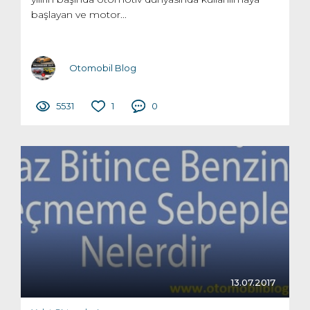
başlayan ve motor...
Otomobil Blog
5531
1
0
13.07.2017