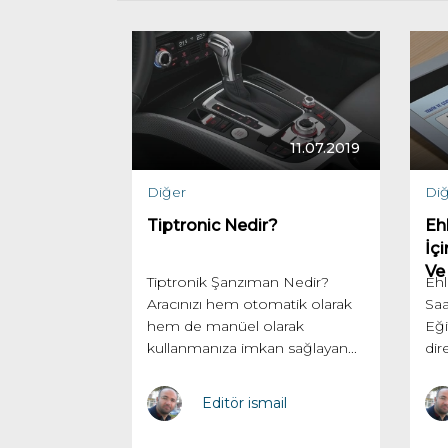
11.07.2019
Diğer
Diğ
Tiptronic Nedir?
Ehl
İç
Ve 
Tiptronik Şanzıman Nedir?
Ehl
Aracınızı hem otomatik olarak
Saa
hem de manüel olarak
Eği
kullanmanıza imkan sağlayan...
dir
Editör ismail