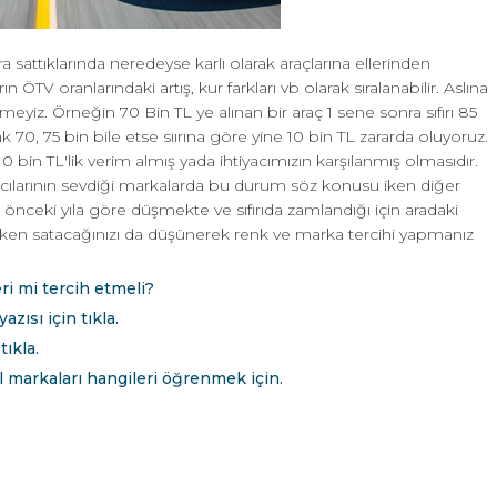
nra sattıklarında neredeyse karlı olarak araçlarına ellerinden
 ÖTV oranlarındaki artış, kur farkları vb olarak sıralanabilir. Aslına
meyiz. Örneğin 70 Bin TL ye alınan bir araç 1 sene sonra sıfırı 85
k 70, 75 bin bile etse sıırına göre yine 10 bin TL zararda oluyoruz.
0 bin TL'lik verim almış yada ihtiyacımızın karşılanmış olmasıdır.
cılarının sevdiği markalarda bu durum söz konusu iken diğer
ir önceki yıla göre düşmekte ve sıfırıda zamlandığı için aradaki
rken satacağınızı da düşünerek renk ve marka tercihi yapmanız
i mi tercih etmeli?
zısı için tıkla.
tıkla.
l markaları hangileri öğrenmek için.