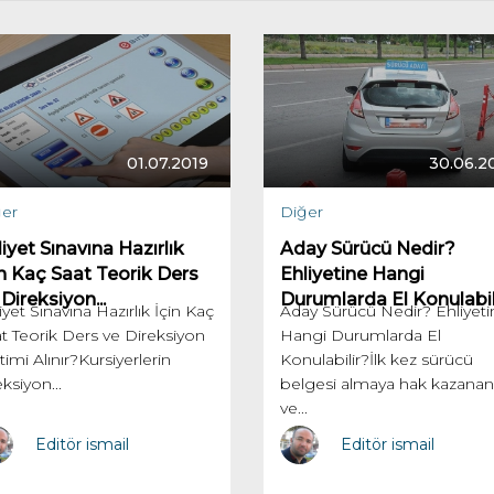
01.07.2019
30.06.2
er
Diğer
iyet Sınavına Hazırlık
Aday Sürücü Nedir?
in Kaç Saat Teorik Ders
Ehliyetine Hangi
Direksiyon...
Durumlarda El Konulabil
iyet Sınavına Hazırlık İçin Kaç
Aday Sürücü Nedir? Ehliyeti
t Teorik Ders ve Direksiyon
Hangi Durumlarda El
timi Alınır?Kursiyerlerin
Konulabilir?İlk kez sürücü
eksiyon...
belgesi almaya hak kazanan
ve...
Editör ismail
Editör ismail