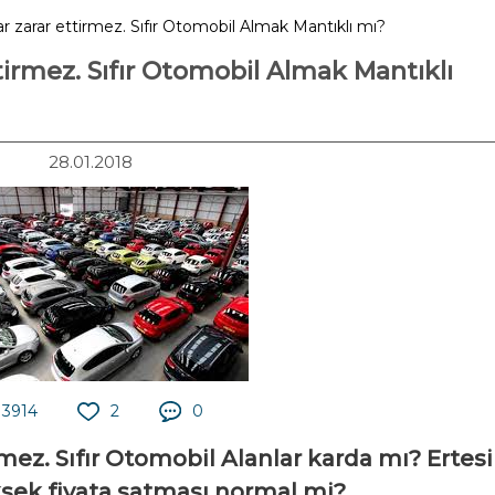
lar zarar ettirmez. Sıfır Otomobil Almak Mantıklı mı?
ttirmez. Sıfır Otomobil Almak Mantıklı
28.01.2018
3914
2
0
irmez. Sıfır Otomobil Alanlar karda mı? Ertesi
ksek fiyata satması normal mi?.