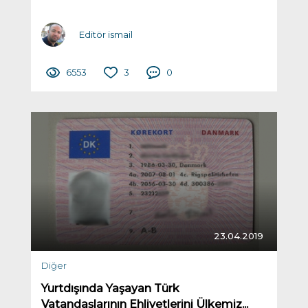
Editör ismail
6553
3
0
23.04.2019
Diğer
Yurtdışında Yaşayan Türk
Vatandaşlarının Ehliyetlerini Ülkemiz...