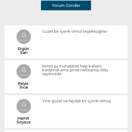
Yorum Gönder
Güzel bir içerik olmul teşekküğrler
Ergün 
Sarı
hımm şu muhabbet hep kafamı
karıştırıdı ama şimdi netleşmiş oldu
sayenizde
Reyis 
İnce
Yine güzel ve faydalı bir içerik olmuş
Hamit 
Soysuz