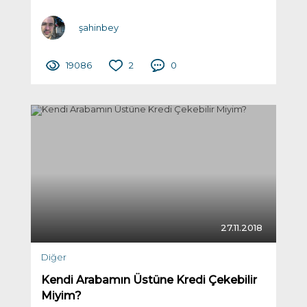
şahinbey
19086
2
0
27.11.2018
Diğer
Kendi Arabamın Üstüne Kredi Çekebilir
Miyim?