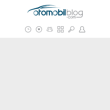
Pratik Bilgiler
Teknik Bilgiler
Bakım Onarım
Kampanyalar
Beni Hatırla
2.El
Kasko ve Sigorta
Giriş
Üye Ol
Haberler
Şifremi Unuttum
Oto İnceleme
Diğer