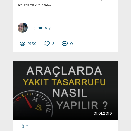
anlatacak bir şey...
şahinbey
1930
5
0
01.01.2019
Diğer