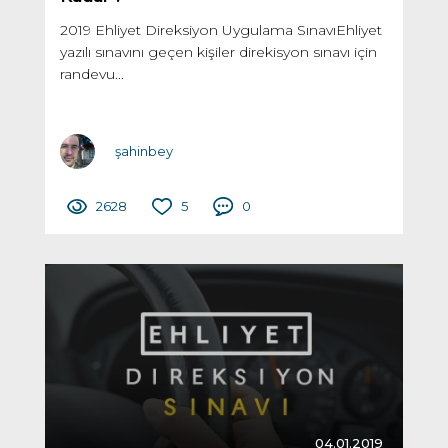
2019 Ehliyet Direksiyon Uygulama SınavıEhliyet
yazılı sınavını geçen kişiler direkisyon sınavı için
randevu...
şahinbey
2628
5
0
04.01.2019