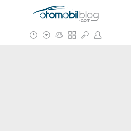
Pratik Bilgiler
Teknik Bilgiler
Bakım Onarım
Kampanyalar
Beni Hatırla
2.El
Kasko ve Sigorta
Giriş
Üye Ol
Haberler
Şifremi Unuttum
Oto İnceleme
Diğer