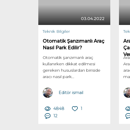
03.04.2022
Teknik Bilgiler
Tek
Otomatik Şanzımanlı Araç
Ar
Nasıl Park Edilir?
Ça
Ver
Otomatik şanzımanlı araç
Ara
kullanırken dikkat edilmesi
Ara
gereken hususlardan biriside
ara
aracı nasıl park...
mar
Editör ismail
4848
1
12