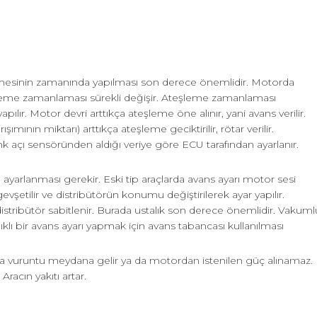
eşlemesinin zamanında yapılması son derece önemlidir. Motorda
şleme zamanlaması sürekli değişir. Ateşleme zamanlaması
pılır. Motor devri arttıkça ateşleme öne alınır, yani avans verilir.
şımının miktarı) arttıkça ateşleme geciktirilir, rötar verilir.
açı sensöründen aldığı veriye göre ECU tarafından ayarlanır.
ayarlanması gerekir. Eski tip araçlarda avans ayarı motor sesi
 gevşetilir ve distribütörün konumu değiştirilerek ayar yapılır.
stribütör sabitlenir. Burada ustalık son derece önemlidir. Vakuml
ıklı bir avans ayarı yapmak için avans tabancası kullanılması
 vuruntu meydana gelir ya da motordan istenilen güç alınamaz.
racın yakıtı artar.