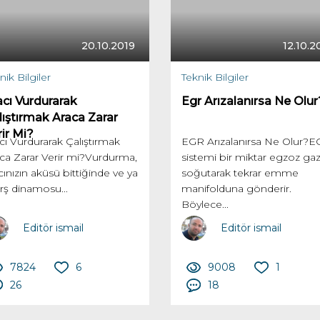
20.10.2019
12.10.2
nik Bilgiler
Teknik Bilgiler
acı Vurdurarak
Egr Arızalanırsa Ne Olur
lıştırmak Araca Zarar
ir Mi?
cı Vurdurarak Çalıştırmak
EGR Arızalanırsa Ne Olur?
ca Zarar Verir mi?Vurdurma,
sistemi bir miktar egzoz gaz
cınızın aküsü bittiğinde ve ya
soğutarak tekrar emme
ş dinamosu...
manifolduna gönderir.
Böylece...
Editör ismail
Editör ismail
7824
6
9008
1
26
18