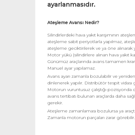
ayarlanmasıdır.
Ateşleme Avansı Nedir?
Silindirlerdeki hava yakıt karışımının at
ateşleme sabit periyotlarla yapılmaz, ate
ateşleme geciktirilerek ve ya öne alınarak ya
Motor yükü (silindirlere alınan hava yakıt karı
Günümüz araçlarında avans tamamen krank 
Manuel ayar yapılamaz.
Avans ayarı zamanla bozulabilir ve yeniden 
dinlenerek yapılır. Distribütör tespit vidası
Motorun vuruntusuz çalıştığı pozisyonda di
avans tertibatı bulunan araçlarda daha sağl
gerekir.
Ateşleme zamanlaması bozulursa ya araçta
Zamanla motorun parçaları zarar görebilir. A