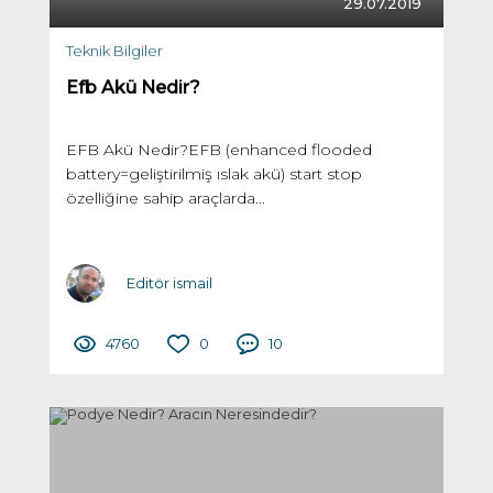
29.07.2019
Teknik Bilgiler
Efb Akü Nedir?
EFB Akü Nedir?EFB (enhanced flooded
battery=geliştirilmiş ıslak akü) start stop
özelliğine sahip araçlarda...
Editör ismail
4760
0
10