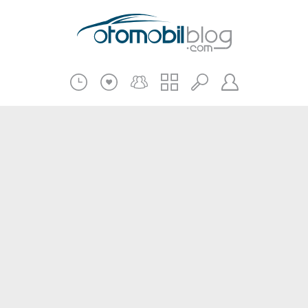
Pratik Bilgiler
Teknik Bilgiler
Bakım Onarım
Kampanyalar
Beni Hatırla
2.El
Kasko ve Sigorta
Giriş
Üye Ol
Haberler
Şifremi Unuttum
Oto İnceleme
Diğer