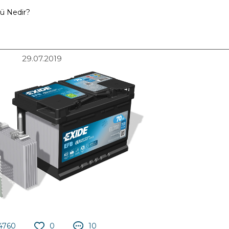
ü Nedir?
29.07.2019
4760
0
10