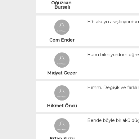
Oğuzcan 
Bursalı
Efb aküyü araştırıyordu
Cem Ender
Bunu bilmiyordum öğren
Midyat Gezer
Hımm. Değişik ve farklı b
Hikmet Öncü
Bende böyle bir akü dü
Ertan Kuzu