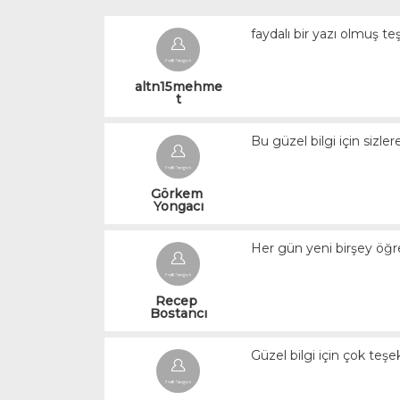
faydalı bir yazı olmuş te
altn15mehme
t
Bu güzel bilgi için sizl
Görkem 
Yongacı
Her gün yeni birşey öğr
Recep 
Bostancı
Güzel bilgi için çok teş