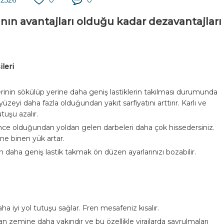
nın avantajları olduğu kadar dezavantajları
leri
klerinin sökülüp yerine daha geniş lastiklerin takılması durumunda
zeyi daha fazla olduğundan yakıt sarfiyatını arttırır. Karlı ve
tuşu azalır.
ı ince olduğundan yoldan gelen darbeleri daha çok hissedersiniz.
ine binen yük artar.
n daha geniş lastik takmak ön düzen ayarlarınızı bozabilir.
a iyi yol tutuşu sağlar. Fren mesafeniz kısalır.
an zemine daha yakındır ve bu özellikle virajlarda savrulmaları