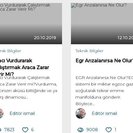
20.10.2019
12.10.2
nik Bilgiler
Teknik Bilgiler
acı Vurdurarak
Egr Arızalanırsa Ne Olur
lıştırmak Araca Zarar
ir Mi?
cı Vurdurarak Çalıştırmak
EGR Arızalanırsa Ne Olur?
ca Zarar Verir mi?Vurdurma,
sistemi bir miktar egzoz gaz
cınızın aküsü bittiğinde ve ya
soğutarak tekrar emme
ş dinamosu...
manifolduna gönderir.
Böylece...
Editör ismail
Editör ismail
7823
6
9008
1