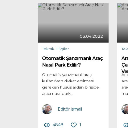
03.04.2022
Teknik Bilgiler
Tek
Otomatik Şanzımanlı Araç
Ar
Nasıl Park Edilir?
Ça
Ver
Otomatik şanzımanlı araç
Ara
kullanırken dikkat edilmesi
Ara
gereken hususlardan biriside
ara
aracı nasıl park...
mar
Editör ismail
4848
1