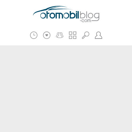
Pratik Bilgiler
Teknik Bilgiler
Bakım Onarım
Kampanyalar
Beni Hatırla
2.El
Kasko ve Sigorta
Giriş
Üye Ol
Haberler
Şifremi Unuttum
Oto İnceleme
Diğer