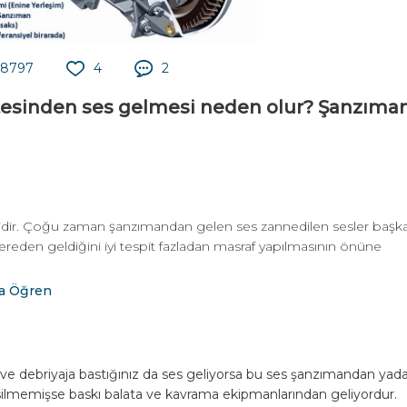
8797
4
2
tesinden ses gelmesi neden olur? Şanzıma
mlidir. Çoğu zaman şanzımandan gelen ses zannedilen sesler başk
 nereden geldiğini iyi tespit fazladan masraf yapılmasının önüne
la Öğren
ar ve debriyaja bastığınız da ses geliyorsa bu ses şanzımandan yad
silmemişse baskı balata ve kavrama ekipmanlarından geliyordur.