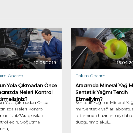
10.06.2019
16.04.2
kım Onarım
Bakım Onarım
un Yola Çıkmadan Önce
Aracımda Mineral Yağ M
acınızda Neleri Kontrol
Sentetik Yağmı Tercih
irmelisiniz?
Etmeliyim?
un Yola Çıkmadan Önce
Sentetik Yağ mı, Mineral Ya
cınızda Neleri Kontrol
mı?Sentetik yağlar laboratu
irmelisiniz?Araç sıvıları
ortamında hazırlanmış daha
trol edin. Soğutma
düzgünmolekül...
unu,...