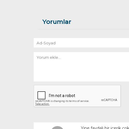
Yorumlar
Yine faydalı bir içerik ç