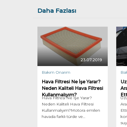
Daha Fazlası
23.07.2019
Bakım Onarım
Ba
Hava Filtresi Ne İşe Yarar?
Uz
Neden Kaliteli Hava Filtresi
Ar
Kullanmalıyım?
Ett
Hava Filtresi Ne İşe Yarar?
Uz
Neden Kaliteli Hava Filtresi
Ara
Kullanmalıyım?Motora emilen
Ett
havada farklı türde ve...
kon
suy