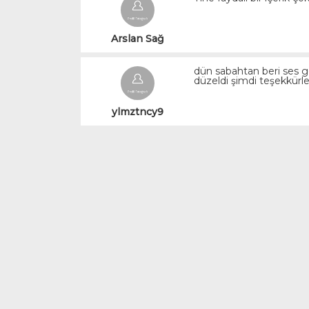
Arslan Sağ
dün sabahtan beri ses g
düzeldi şimdi teşekkürle
ylmztncy9