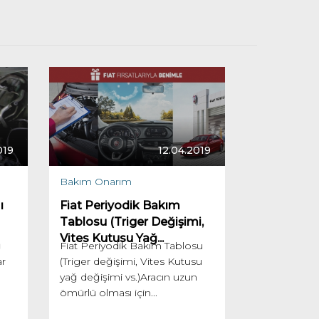
019
12.04.2019
Bakım Onarım
ı
Fiat Periyodik Bakım
Tablosu (Triger Değişimi,
Vites Kutusu Yağ...
ğ
Fiat Periyodik Bakım Tablosu
ar
(Triger değişimi, Vites Kutusu
yağ değişimi vs.)Aracın uzun
ömürlü olması için...