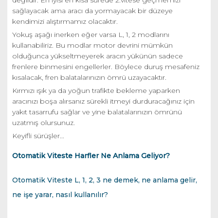
değildir. En iyisi en kısa sürede 2.vitese geçmemizi
sağlayacak ama aracı da yormayacak bir düzeye
kendimizi alıştırmamız olacaktır.
Yokuş aşağı inerken eğer varsa L, 1, 2 modlarını
kullanabiliriz. Bu modlar motor devrini mümkün
olduğunca yükseltmeyerek aracın yükünün sadece
frenlere binmesini engellerler. Böylece duruş mesafeniz
kısalacak, fren balatalarınızın ömrü uzayacaktır.
Kırmızı ışık ya da yoğun trafikte bekleme yaparken
aracınızı boşa alırsanız sürekli itmeyi durduracağınız için
yakıt tasarrufu sağlar ve yine balatalarınızın ömrünü
uzatmış olursunuz.
Keyifli sürüşler...
Otomatik Viteste Harfler Ne Anlama Geliyor?
Otomatik Viteste L, 1, 2, 3 ne demek, ne anlama gelir,
ne işe yarar, nasıl kullanılır?