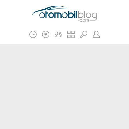
Pratik Bilgiler
Teknik Bilgiler
Bakım Onarım
Kampanyalar
Beni Hatırla
2.El
Kasko ve Sigorta
Giriş
Üye Ol
Haberler
Şifremi Unuttum
Oto İnceleme
Diğer