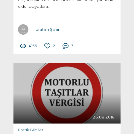
ciddi boyutlara...
İbrahim Şahin
4156
2
3
26.08.2018
Pratik Bilgiler