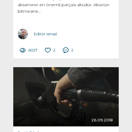
aksamının en önemli parçası aküdür. Akünün
bitmesine...
Editör ismail
6027
2
2
26.09.2018