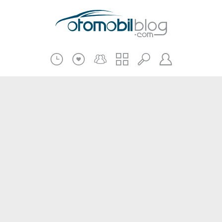
Pratik Bilgiler
Teknik Bilgiler
Bakım Onarım
Kampanyalar
Beni Hatırla
2.El
Kasko ve Sigorta
Giriş
Üye Ol
Haberler
Şifremi Unuttum
Oto İnceleme
Diğer