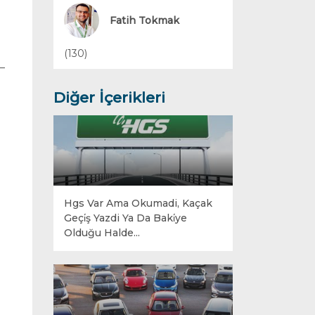
Yakıt Sistemleri
Fatih Tokmak
(130)
Diğer İçerikleri
Hgs Var Ama Okumadi, Kaçak
Geçi̇ş Yazdi Ya Da Baki̇ye
Olduğu Halde...