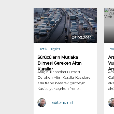
06.03.2019
Pratik Bilgiler
Pra
Sürücülerin Mutlaka
Ar
Bilmesi Gereken Altın
Vu
Kurallar
Ar
Araç Kullananları Bilmesi
Ara
Gereken Altın KurallarKasislere
Çal
asla frene basarak girmeyin.
aks
Kasise yaklaşırken frene...
akü
Editör ismail