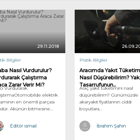
29.11.2018
26.09.2
tik Bilgiler
Pratik Bilgiler
aba Nasıl Vurdurulur?
Aracımda Yakıt Tüketim
rdurarak Çalıştırma
Nasıl Düşürebilirim? Yak
aca Zarar Verir Mi?
Tasarrufunun...
cı Vurdurarak
Araç yakıt tüketimini nasıl
ıştırmaOtomobilde elektrik
düşürebilirim? Günümüzde
amının en önemli parçası
akaryakıt fiyatlarının ciddi
dür. Akünün bitmesine...
boyutlara...
Editör ismail
İbrahim Şahin