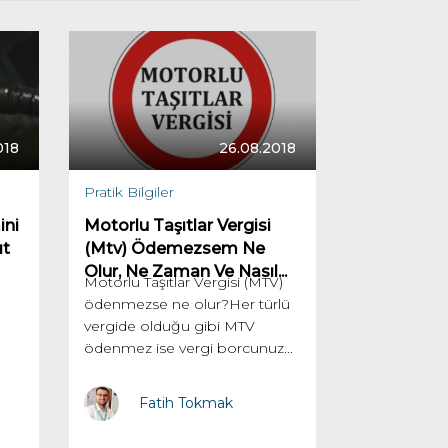
018
26.08.2018
Pratik Bilgiler
ini
Motorlu Taşıtlar Vergisi
ıt
(Mtv) Ödemezsem Ne
Olur, Ne Zaman Ve Nasıl...
Motorlu Taşıtlar Vergisi (MTV)
ödenmezse ne olur?Her türlü
vergide olduğu gibi MTV
ödenmez ise vergi borcunuz...
Fatih Tokmak