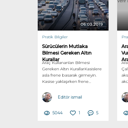
06.03.2019
Pratik Bilgiler
Pra
Sürücülerin Mutlaka
Ar
Bilmesi Gereken Altın
Vu
Kurallar
Ar
Araç Kullananları Bilmesi
Ara
Gereken Altın KurallarKasislere
Çal
asla frene basarak girmeyin.
aks
Kasise yaklaşırken frene...
akü
Editör ismail
5044
1
5