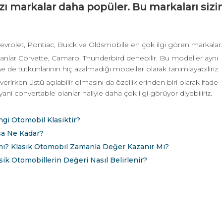
zı markalar daha popüler. Bu markaları sizi
hevrolet, Pontiac, Buick ve Oldsmobile en çok ilgi gören markalar
nlar Corvette, Camaro, Thunderbird denebilir. Bu modeller aynı
 de tutkunlarının hiç azalmadığı modeller olarak tanımlayabiliriz.
erirken üstü açılabilir olmasını da özelliklerinden biri olarak ifade
 yani convertable olanlar haliyle daha çok ilgi görüyor diyebiliriz.
ngi Otomobil Klasiktir?
rsa Ne Kadar?
 mı? Klasik Otomobil Zamanla Değer Kazanır Mı?
sik Otomobillerin Değeri Nasıl Belirlenir?