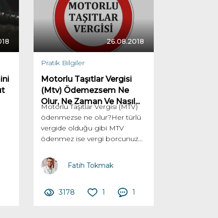
018
26.08.2018
Pratik Bilgiler
ini
Motorlu Taşıtlar Vergisi
ıt
(Mtv) Ödemezsem Ne
Olur, Ne Zaman Ve Nasıl...
Motorlu Taşıtlar Vergisi (MTV)
ödenmezse ne olur?Her türlü
vergide olduğu gibi MTV
ödenmez ise vergi borcunuz...
Fatih Tokmak
3
3178
1
1