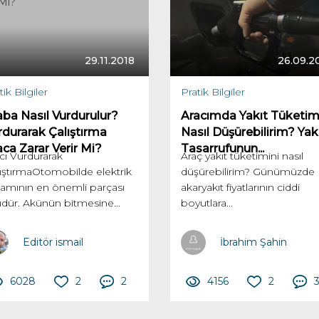
29.11.2018
26.09.2
tik Bilgiler
Pratik Bilgiler
aba Nasıl Vurdurulur?
Aracımda Yakıt Tüketim
rdurarak Çalıştırma
Nasıl Düşürebilirim? Yak
aca Zarar Verir Mi?
Tasarrufunun...
cı Vurdurarak
Araç yakıt tüketimini nasıl
ıştırmaOtomobilde elektrik
düşürebilirim? Günümüzde
amının en önemli parçası
akaryakıt fiyatlarının ciddi
dür. Akünün bitmesine...
boyutlara...
Editör ismail
İbrahim Şahin
6028
2
2
4156
2