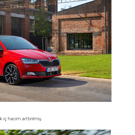
iç hacim arttırılmış.