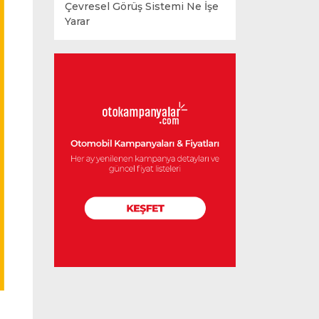
Çevresel Görüş Sistemi Ne İşe
Yarar