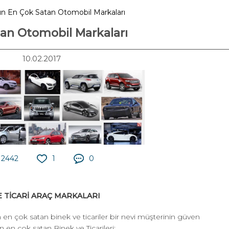
lın En Çok Satan Otomobil Markaları
tan Otomobil Markaları
10.02.2017
2442
1
0
E TİCARİ ARAÇ MARKALARI
en çok satan binek ve ticariler bir nevi müşterinin güven
 en çok satan Binek ve Ticarileri;