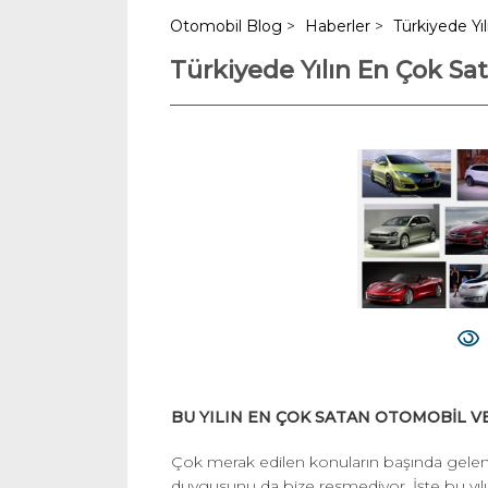
Otomobil Blog
>
Haberler
>
Türkiyede Yı
Türkiyede Yılın En Çok Sa
BU YILIN EN ÇOK SATAN OTOMOBİL V
Çok merak edilen konuların başında gelen 
duygusunu da bize resmediyor. İşte bu yılın