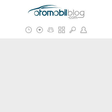
Pratik Bilgiler
Teknik Bilgiler
Bakım Onarım
Kampanyalar
Beni Hatırla
2.El
Kasko ve Sigorta
Giriş
Üye Ol
Haberler
Şifremi Unuttum
Oto İnceleme
Diğer