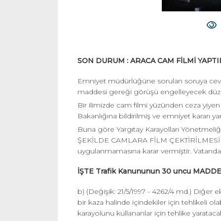
SON DURUM : ARACA CAM FİLMİ YAPTI
Emniyet müdürlüğüne sorulan soruya cevab
maddesi gereği görüşü engelleyecek düzey
Bir ilimizde cam filmi yüzünden ceza yiyen 
Bakanlığına bildirilmiş ve emniyet kararı ya
Buna göre Yargıtay Karayolları Yönetme
ŞEKİLDE CAMLARA FİLM ÇEKTİRİLMESİ CEZ
uygulanmamasına karar vermiştir. Vatand
İŞTE Trafik Kanununun 30 uncu MADDE
b) (Değişik: 21/5/1997 - 4262/4 md.) Diğer 
bir kaza halinde içindekiler için tehlikeli ol
karayolunu kullananlar için tehlike yaratac