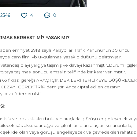
2546
4
0
RMAK SERBEST Mİ? YASAK MI?
en emniyet 2918 sayılı Karayolları Trafik Kanununun 30 uncu
de cam filmi vb uygulaması yasak olduğunu belirtmiştir.
vatandaş olayı yargıya taşımış ve davayı kazanmıştır..Durum İçişler
rgıtaya taşıması sonucu emsal niteliğinde bir karar verilmiştir.
liği 63 fıkrası gereği ARAÇ İÇİNDEKİLERİ TEHLİKEYE DÜŞÜRECEK
AYI GEREKTİRİR demiştir. Ancak iptal edilen cezanın
aş ceza ödememiştir.
Sİ:
eksiklik ve bozuklukları bulunan araçlarla, görüşü engelleyecek vey
abilecek süs aksesuar eşya ve çıkıntıları olan araçları kullananlarla,
ak şekilde olan veya görüşü engelleyecek ve çevredekileri rahatsız