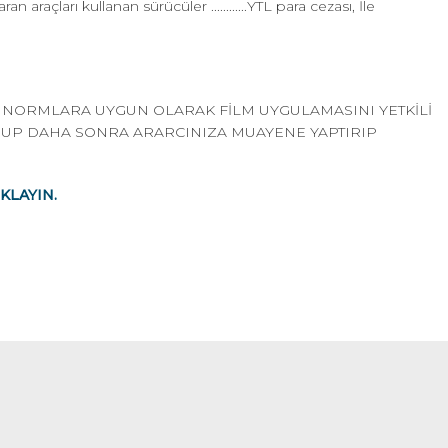
açları kullanan sürücüler ............YTL para cezası, İle
Z NORMLARA UYGUN OLARAK FİLM UYGULAMASINI YETKİLİ
RUP DAHA SONRA ARARCINIZA MUAYENE YAPTIRIP
KLAYIN.