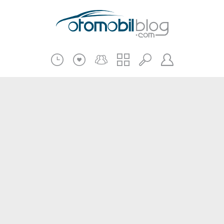
Pratik Bilgiler
Teknik Bilgiler
Bakım Onarım
Kampanyalar
Beni Hatırla
2.El
Kasko ve Sigorta
Giriş
Üye Ol
Haberler
Şifremi Unuttum
Oto İnceleme
Diğer