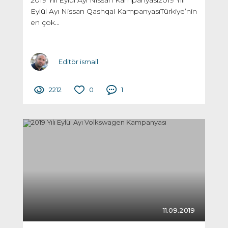
Eylül Ayı Nissan Qashqai KampanyasıTürkiye’nin
en çok...
Editör ismail
2212
0
1
11.09.2019