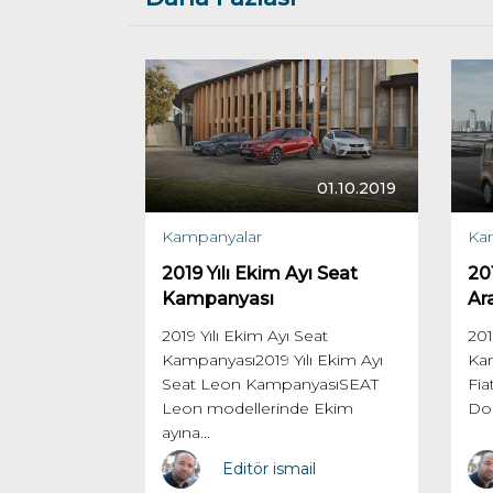
01.10.2019
Kampanyalar
Ka
2019 Yılı Ekim Ayı Seat
201
Kampanyası
Ar
2019 Yılı Ekim Ayı Seat
201
Kampanyası2019 Yılı Ekim Ayı
Kam
Seat Leon KampanyasıSEAT
Fia
Leon modellerinde Ekim
Dob
ayına...
Editör ismail